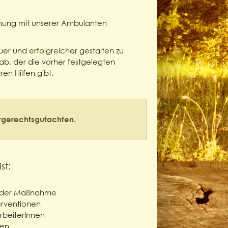
mmung mit unserer Ambulanten
uer und erfolgreicher gestalten zu
ab, der die vorher festgelegten
en Hilfen gibt.
rgerechtsgutachten.
st:
nn der Maßnahme
erventionen
arbeiterInnen
gen