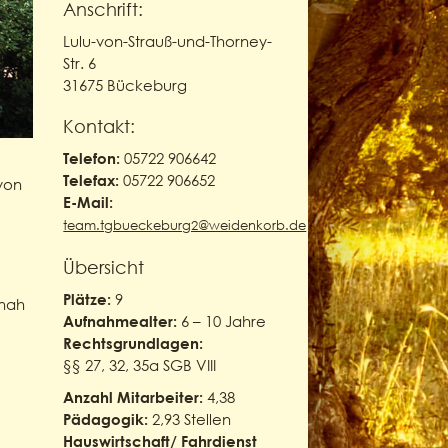
Anschrift:
Lulu-von-Strauß-und-Thorney-
Str. 6
31675 Bückeburg
Kontakt:
05722 906642
Telefon:
05722 906652
Telefax:
von
E-Mail:
team.tgbueckeburg2@weidenkorb.de
Übersicht
9
Plätze:
tnah
6 – 10 Jahre
Aufnahmealter:
Rechtsgrundlagen:
§§ 27, 32, 35a SGB VIII
4,38
Anzahl Mitarbeiter:
2,93 Stellen
Pädagogik:
Hauswirtschaft/ Fahrdienst