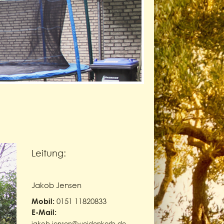
Leitung:
Jakob Jensen
0151 11820833
Mobil:
E-Mail:
jakob.jensen@weidenkorb.de