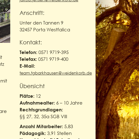
Anschrift:
Unter den Tannen 9
32457 Porta Westfalica
Kontakt:
0571 9719-395
Telefon:
t
0571 9719-400
Telefax:
tz
E-Mail:
team.tgbarkhausen@weidenkorb.de
mit
Übersicht
12
Plätze:
6 – 10 Jahre
Aufnahmealter:
Rechtsgrundlagen:
are
§§ 27, 32, 35a SGB VIII
5,83
Anzahl Mitarbeiter:
3,91 Stellen
Pädagogik: