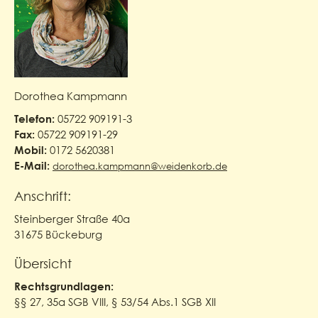
Dorothea Kampmann
05722 909191-3
Telefon:
05722 909191-29
Fax:
0172 5620381
Mobil:
E-Mail:
dorothea.kampmann@weidenkorb.de
Anschrift:
Steinberger Straße 40a
31675 Bückeburg
Übersicht
Rechtsgrundlagen:
§§ 27, 35a SGB VIII, § 53/54 Abs.1 SGB XII